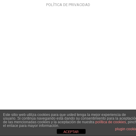
POLÍTICA DE PRIVACIDAD
Este sitio web utiliza cookies para que usted tenga la mejor experiencia de
usuario. Si continúa navegando está dando su consentimiento para la aceptació
de las mencionadas cookies y la aceptación de nuestra
política de cookies
, pinc
el enlace para mayor información.
plugin cooki
ACEPTAR