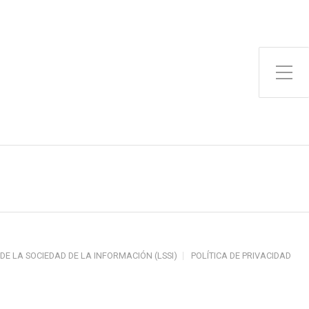
Toggle Side Menu
 DE LA SOCIEDAD DE LA INFORMACIÓN (LSSI)
POLÍTICA DE PRIVACIDAD