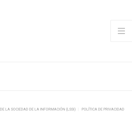
Toggle Side Menu
 DE LA SOCIEDAD DE LA INFORMACIÓN (LSSI)
POLÍTICA DE PRIVACIDAD