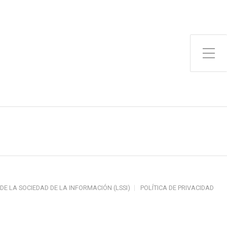
Toggle Side Menu
 DE LA SOCIEDAD DE LA INFORMACIÓN (LSSI)
POLÍTICA DE PRIVACIDAD