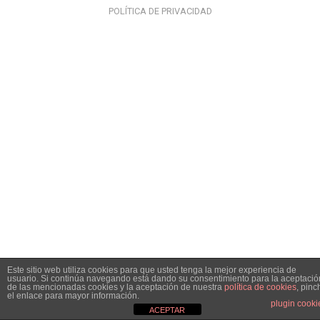
POLÍTICA DE PRIVACIDAD
Este sitio web utiliza cookies para que usted tenga la mejor experiencia de
usuario. Si continúa navegando está dando su consentimiento para la aceptació
de las mencionadas cookies y la aceptación de nuestra
política de cookies
, pinc
el enlace para mayor información.
plugin cooki
ACEPTAR