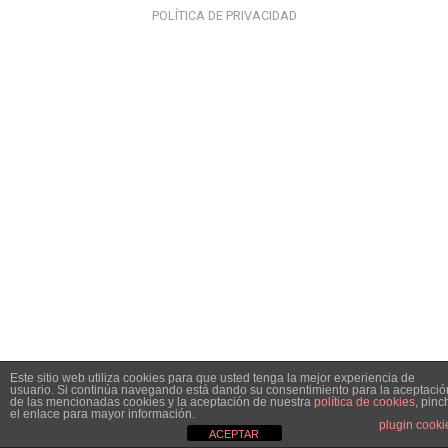
POLÍTICA DE PRIVACIDAD
Este sitio web utiliza cookies para que usted tenga la mejor experiencia de
usuario. Si continúa navegando está dando su consentimiento para la aceptació
de las mencionadas cookies y la aceptación de nuestra
política de cookies
, pinc
el enlace para mayor información.
plugin cooki
ACEPTAR