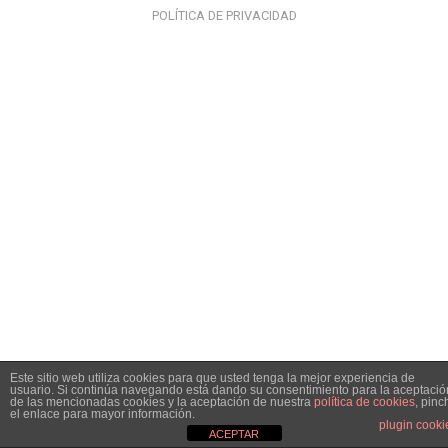
POLÍTICA DE PRIVACIDAD
Este sitio web utiliza cookies para que usted tenga la mejor experiencia de
usuario. Si continúa navegando está dando su consentimiento para la aceptació
de las mencionadas cookies y la aceptación de nuestra
política de cookies
, pinc
el enlace para mayor información.
plugin cooki
ACEPTAR