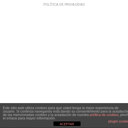
POLÍTICA DE PRIVACIDAD
Este sitio web utiliza cookies para que usted tenga la mejor experiencia de
usuario. Si continúa navegando está dando su consentimiento para la aceptació
de las mencionadas cookies y la aceptación de nuestra
política de cookies
, pinc
el enlace para mayor información.
plugin cooki
ACEPTAR