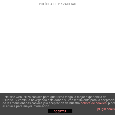
POLÍTICA DE PRIVACIDAD
Este sitio web utiliza cookies para que usted tenga la mejor experiencia de
usuario. Si continúa navegando está dando su consentimiento para la aceptació
de las mencionadas cookies y la aceptación de nuestra
política de cookies
, pinc
el enlace para mayor información.
plugin cooki
ACEPTAR