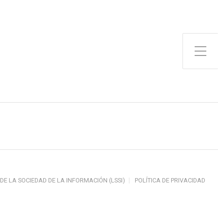
Toggle Side Menu
 DE LA SOCIEDAD DE LA INFORMACIÓN (LSSI)
POLÍTICA DE PRIVACIDAD