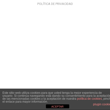
POLÍTICA DE PRIVACIDAD
Este sitio web utiliza cookies para que usted tenga la mejor experiencia de
usuario. Si continúa navegando está dando su consentimiento para la aceptació
de las mencionadas cookies y la aceptación de nuestra
política de cookies
, pinc
el enlace para mayor información.
plugin cooki
ACEPTAR