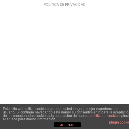
POLÍTICA DE PRIVACIDAD
Este sitio web utiliza cookies para que usted tenga la mejor experiencia de
usuario. Si continúa navegando está dando su consentimiento para la aceptació
de las mencionadas cookies y la aceptación de nuestra
política de cookies
, pinc
el enlace para mayor información.
plugin cooki
ACEPTAR