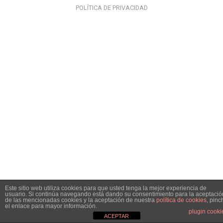
POLÍTICA DE PRIVACIDAD
Este sitio web utiliza cookies para que usted tenga la mejor experiencia de
usuario. Si continúa navegando está dando su consentimiento para la aceptació
de las mencionadas cookies y la aceptación de nuestra
política de cookies
, pinc
el enlace para mayor información.
plugin cooki
ACEPTAR