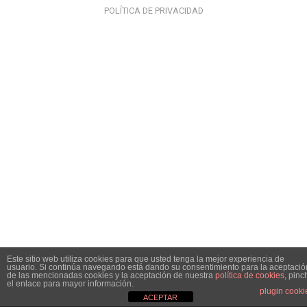
POLÍTICA DE PRIVACIDAD
Este sitio web utiliza cookies para que usted tenga la mejor experiencia de
usuario. Si continúa navegando está dando su consentimiento para la aceptació
de las mencionadas cookies y la aceptación de nuestra
política de cookies
, pinc
el enlace para mayor información.
plugin cooki
ACEPTAR