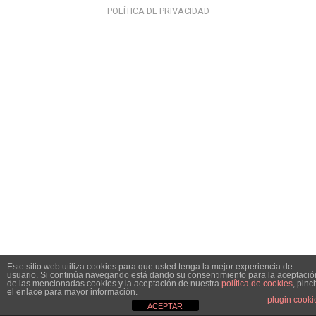
POLÍTICA DE PRIVACIDAD
Este sitio web utiliza cookies para que usted tenga la mejor experiencia de
usuario. Si continúa navegando está dando su consentimiento para la aceptació
de las mencionadas cookies y la aceptación de nuestra
política de cookies
, pinc
el enlace para mayor información.
plugin cooki
ACEPTAR