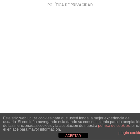
POLÍTICA DE PRIVACIDAD
Este sitio web utiliza cookies para que usted tenga la mejor experiencia de
usuario. Si continúa navegando está dando su consentimiento para la aceptació
de las mencionadas cookies y la aceptación de nuestra
política de cookies
, pinc
el enlace para mayor información.
plugin cooki
ACEPTAR